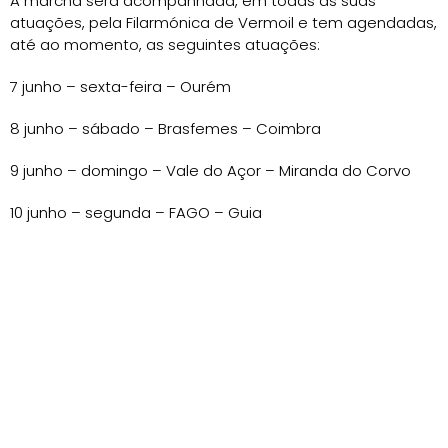
A marcha será acompanhada, em todas as suas
atuações, pela Filarmónica de Vermoil e tem agendadas,
até ao momento, as seguintes atuações:
7 junho – sexta-feira – Ourém
8 junho – sábado – Brasfemes – Coimbra
9 junho – domingo – Vale do Açor – Miranda do Corvo
10 junho – segunda – FAGO – Guia
14 junho – sexta-feira – Baixa de Coimbra
15 junho – sábado – Sto. António – Pombal
19 junho – quarta-feira – Escola de Caxarias
23 junho – domingo – Tomar
30 junho – domingo – S. Pedro – Albergaria dos Doze